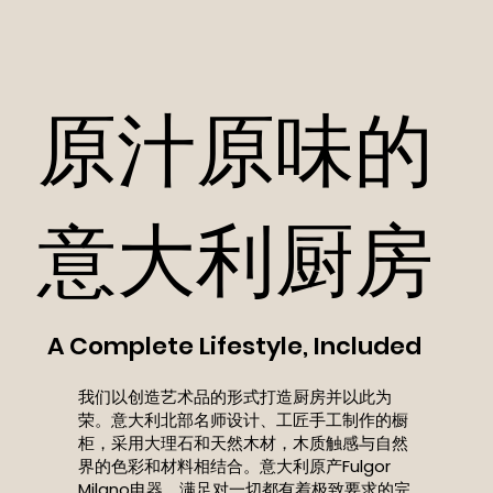
Fulgor Milano 镶板冰箱、集成不锈钢洗碗机以及内置炉
灶和烤箱。
原汁原味的
意大利厨房
Fulgor Milano 电器的设计和质量与 The Unionville
Condominium 的核心价值相匹配。所有套房均配备
Fulgor Milano 镶板冰箱、集成不锈钢洗碗机以及内置
A Complete Lifestyle, Included
炉灶和烤箱。
我们以创造艺术品的形式打造厨房并以此为
荣。意大利北部名师设计、工匠手工制作的橱
柜，采用大理石和天然木材，木质触感与自然
界的色彩和材料相结合。意大利原产Fulgor
Milano电器，满足对一切都有着极致要求的完