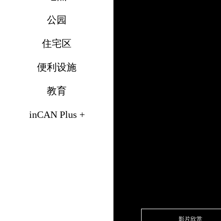
公园
住宅区
Ang
便利设施
教育
inCAN Plus +
的品
匠心打造的奢华公寓The Unio
Kennedy Rd的交汇处
锦地区优雅奢华住所的
影片欣赏