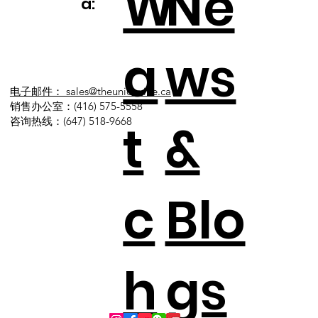
W
Ne
a:
a
ws
电子邮件： sales@theunionville.ca
销售办公室：(416) 575-5558
t
&
咨询热线：(647) 518-9668​
c
Blo
h
gs