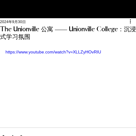
2024年9月30日
The Unionville 公寓 —— Unionville College：沉浸
式学习氛围
https://www.youtube.com/watch?v=XLLZyHOvRIU