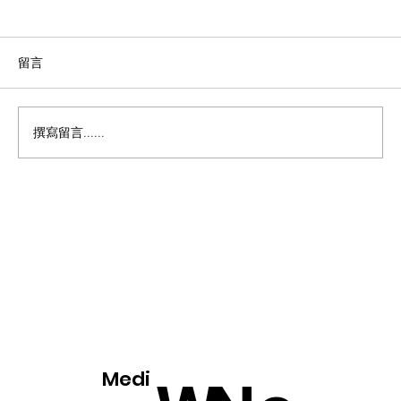
留言
撰寫留言......
为人生不同阶段而设计的家：The
Unionville 的从容生活之美
Medi