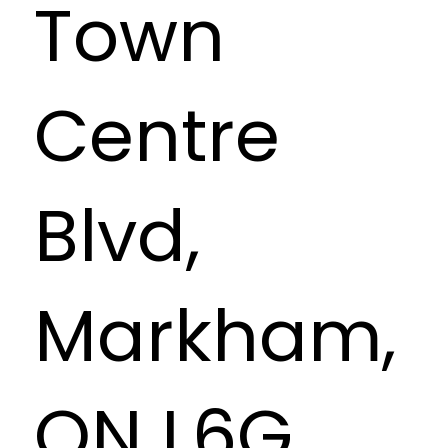
Town
Centre
Blvd,
Markham,
ON L6G