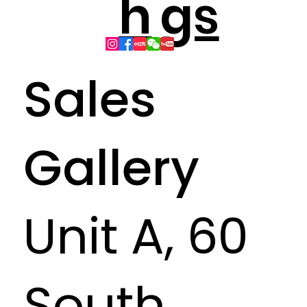
h
gs
Sales
Gallery
Unit A, 60
South