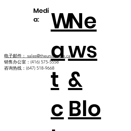
Medi
W
Ne
a:
a
ws
电子邮件： sales@theunionville.ca
销售办公室：(416) 575-5558
t
&
咨询热线：(647) 518-9668​
c
Blo