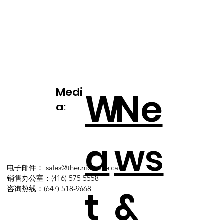
Unionville 的从容生活之美
Medi
W
Ne
a:
a
ws
电子邮件： sales@theunionville.ca
销售办公室：(416) 575-5558
t
&
咨询热线：(647) 518-9668​